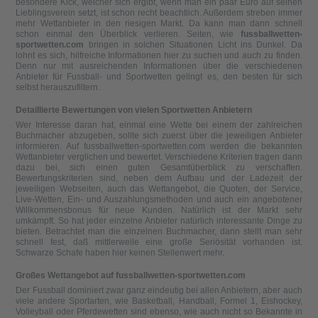
besondere Kick, welcher sich ergibt, wenn man ein paar Euro auf seinen
Lieblingsverein setzt, ist schon recht beachtlich. Außerdem streben immer
mehr Wettanbieter in den riesigen Markt. Da kann man dann schnell
schon einmal den Überblick verlieren. Seiten, wie
fussballwetten-
sportwetten.com
bringen in solchen Situationen Licht ins Dunkel. Da
lohnt es sich, hilfreiche Informationen hier zu suchen und auch zu finden.
Denn nur mit ausreichenden Informationen über die verschiedenen
Anbieter für Fussball- und Sportwetten gelingt es, den besten für sich
selbst herauszufiltern.
Detaillierte Bewertungen von vielen Sportwetten Anbietern
Wer Interesse daran hat, einmal eine Wette bei einem der zahlreichen
Buchmacher abzugeben, sollte sich zuerst über die jeweiligen Anbieter
informieren. Auf fussballwetten-sportwetten.com werden die bekannten
Wettanbieter verglichen und bewertet. Verschiedene Kriterien tragen dann
dazu bei, sich einen guten Gesamtüberblick zu verschaffen.
Bewertungskriterien sind, neben dem Aufbau und der Ladezeit der
jeweiligen Webseiten, auch das Wettangebot, die Quoten, der Service,
Live-Wetten, Ein- und Auszahlungsmethoden und auch ein angebotener
Willkommensbonus für neue Kunden. Natürlich ist der Markt sehr
umkämpft. So hat jeder einzelne Anbieter natürlich interessante Dinge zu
bieten. Betrachtet man die einzelnen Buchmacher, dann stellt man sehr
schnell fest, daß mittlerweile eine große Seriösität vorhanden ist.
Schwarze Schafe haben hier keinen Stellenwert mehr.
Großes Wettangebot auf fussballwetten-sportwetten.com
Der Fussball dominiert zwar ganz eindeutig bei allen Anbietern, aber auch
viele andere Sportarten, wie Basketball, Handball, Formel 1, Eishockey,
Volleyball oder Pferdewetten sind ebenso, wie auch nicht so Bekannte in