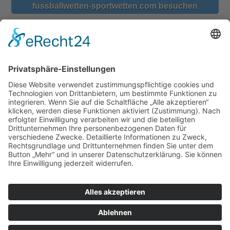
fussballwetten-sportwetten.com besuchen
Comments are closed.
Sportwetten & iGaming
bet-at-home.com
BingBong.de
fussballspiele-sportwetten.com
fussballwetten-sportwetten.com
fussballwetten.tv
Loewen-Play.de
Mybet.de
sports.bwin.com
Sportwettentest.net
Tipico.de
Wettprinzen.de
Diese Website verwendet Cookies. Wenn Sie weiter auf dieser Seite navigieren,