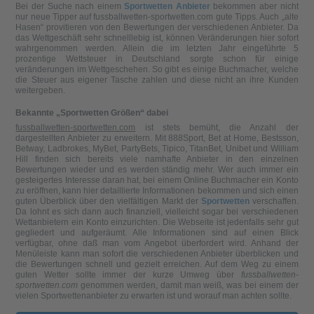
Bei der Suche nach einem
Sportwetten Anbieter
bekommen aber nicht
nur neue Tipper auf fussballwetten-sportwetten.com gute Tipps. Auch „alte
Hasen“ provitieren von den Bewertungen der verschiedenen Anbieter. Da
das Wettgeschäft sehr schnelllebig ist, können Veränderungen hier sofort
wahrgenommen werden. Allein die im letzten Jahr eingeführte 5
prozentige Wettsteuer in Deutschland sorgte schon für einige
veränderungen im Wettgeschehen. So gibt es einige Buchmacher, welche
die Steuer aus eigener Tasche zahlen und diese nicht an ihre Kunden
weitergeben.
Bekannte „Sportwetten Größen“ dabei
fussballwetten-sportwetten.com
ist stets bemüht, die Anzahl der
dargestellten Anbieter zu erweitern. Mit 888Sport, Bet at Home, Bestsson,
Betway, Ladbrokes, MyBet, PartyBets, Tipico, TitanBet, Unibet und William
Hill finden sich bereits viele namhafte Anbieter in den einzelnen
Bewertungen wieder und es werden ständig mehr. Wer auch immer ein
gesteigertes Interesse daran hat, bei einem Online Buchmacher ein Konto
zu eröffnen, kann hier detaillierte Informationen bekommen und sich einen
guten Überblick über den vielfältigen Markt der
Sportwetten
verschaffen.
Da lohnt es sich dann auch finanziell, vielleicht sogar bei verschiedenen
Wettanbietern ein Konto einzurichten. Die Webseite ist jedenfalls sehr gut
gegliedert und aufgeräumt. Alle Informationen sind auf einen Blick
verfügbar, ohne daß man vom Angebot überfordert wird. Anhand der
Menüleiste kann man sofort die verschiedenen Anbieter überblicken und
die Bewertungen schnell und gezielt erreichen. Auf dem Weg zu einem
guten Wetter sollte immer der kurze Umweg über
fussballwetten-
sportwetten.com
genommen werden, damit man weiß, was bei einem der
vielen Sportwettenanbieter zu erwarten ist und worauf man achten sollte.