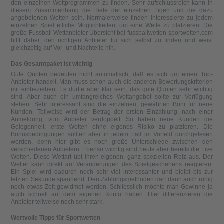
den einzelnen Wettprogrammen zu finden. Sehr aufschlussreich kann in
diesem Zusammenhang die Tiefe der einzelnen Ligen und die dazu
angebotenen Wetten sein. Normalerweise finden Interessierte zu jedem
einzelnen Spiel etliche Möglichkeiten, um eine Wette zu platzieren. Die
große Fussball Wettanbieter Übersicht bei fussballwetten-sportwetten.com
hilft dabei, den richtigen Anbieter für sich selbst zu finden und weist
gleichzeitig auf Vor- und Nachteile hin.
Das Gesamtpaket ist wichtig
Gute Quoten bedeuten nicht automatisch, daß es sich um einen Top-
Anbieter handelt. Man muss schon auch die anderen Bewertungskriterien
mit einbeziehen. Es dürfte aber klar sein, das gute Quoten sehr wichtig
sind. Aber auch ein umfangreiches Wettangebot sollte zur Verfügung
stehen. Sehr interessant sind die einzelnen, gewährten Boni für neue
Kunden. Teilweise wird der Betrag der ersten Einzahlung, nach einer
Anmeldung, vom Anbieter verdoppelt. So haben neue Kunden die
Gelegenheit, erste Wetten ohne eigenes Risiko zu platzieren. Die
Bonusbedingungen sollten aber in jedem Fall im Vorfeld durchgelesen
werden, denn hier gibt es noch große Unterschiede zwischen den
verschiedenen Anbietern. Ebenso wichtig sind heute aber bereits die Live
Wetten. Diese Wettart übt ihren eigenen, ganz speziellen Reiz aus. Der
Wetter kann direkt auf Veränderungen des Spielgeschehens reagieren.
Ein Spiel wird dadurch noch sehr viel interessanter und bleibt bis zur
letzten Sekunde spannend. Den Zahlungsmethoden darf dann auch ruhig
noch etwas Zeit gewidmet werden. Schliesslich möchte man Gewinne ja
auch schnell auf dem eigenen Konto haben. Hier differenzieren die
Anbieter teilweise noch sehr stark.
Wertvolle Tipps für Sportwetten