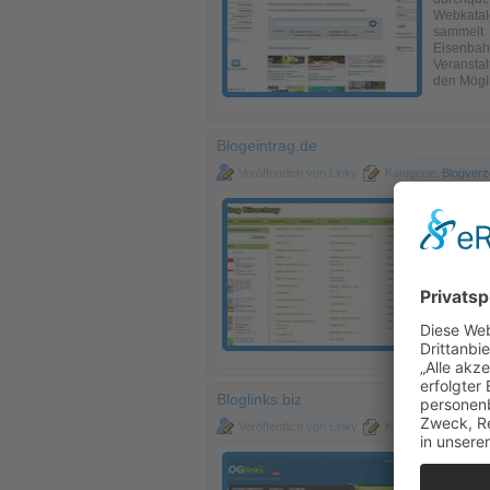
Webkatal
sammelt 
Eisenba
Veransta
den Mögl
Blogeintrag.de
Veröffentlich von Linky
Kategorie:
Blogverz
Es stör
vorbeisch
mit dein
durch da
solltest 
Eintrag
Bereiche
sortiert 
kennen un
Bloglinks.biz
Veröffentlich von Linky
Kategorie:
Blogverz
Bloglinks
Blogs z