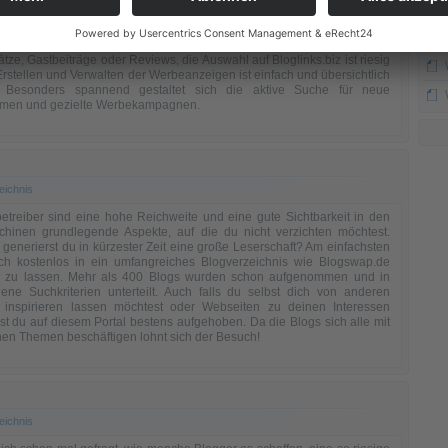
iben. Nach der kostenlosen Registrierung können beliebig viele Blogs
ortfolio eingetragen werden, sodass andere Nutzer darauf reagieren
Dazu werden ein paar Informationen über den Blog eingegeben und
elle Interessenten können die Blogs für sich nutzen. Egal ob
tze, Gastbeiträge oder Reviews, die Auswahl auf Bloglinks.biz ist riesig
rstellen und Verwalten der Werbeanzeigen ist einfach und übersichtlich
t. Besonders spannend gestaltet sich die aktive Suche für neue
men und gezielte Werbekampagnen.
eichnis
etreiber sind eine hohe Reichweite und eine gute Sichtbarkeit in den
hinen grundlegende Aspekte, auf die du nicht verzichten möchtest.
generierst du in kürzester Zeit eine große Leserschaft? Am einfachsten
dich kostenlos in ein umfangreiches Blogverzeichnis wie Blogswap.de
n zu lassen. Mehr als 400 Blogs wurden schon aufgenommen und in
dene Suchkriterien unterteilt. Auch falls du selbst dich von anderen
 inspirieren lassen möchtest oder Webseiten zu deinen Interessen
ist du auf diesem Portal bestens aufgehoben. Da die Blogs sich alle mit
hen Themen beschäftigen lohnt sich der Besuch!
eichnis