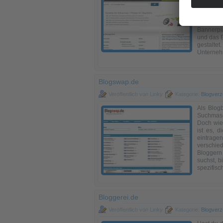
anzuschre
in das P
können. 
potenzi
Bannerplä
und das E
gestalte
Unterneh
Blogswap.de
Veröffentlich von Linky
Kategorie:
Blogverz
Als Blogb
Suchmasc
Doch wie 
ist es, 
eintrage
verschie
Bloggern
suchst, b
spezifisc
Bloggerei.de
Veröffentlich von Linky
Kategorie:
Blogverz