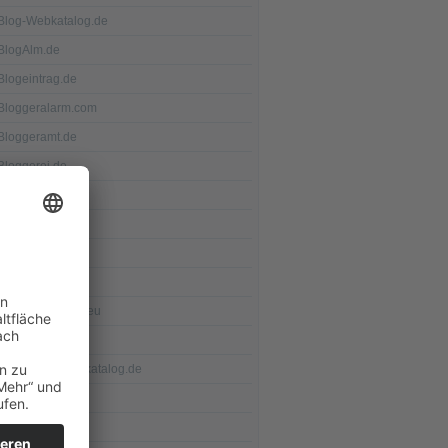
Blog-Webkatalog.de
BlogAlm.de
Blogeintrag.de
Bloggeralarm.com
Bloggeramt.de
Bloggerei.de
Bloggerfeeds.de
Bloglinks.biz
Blogscene.de
Blogswap.de
Blogverzeichnis.eu
DMOZ.org
Eisenbahn-Webkatalog.de
Flix.de
Promada.de