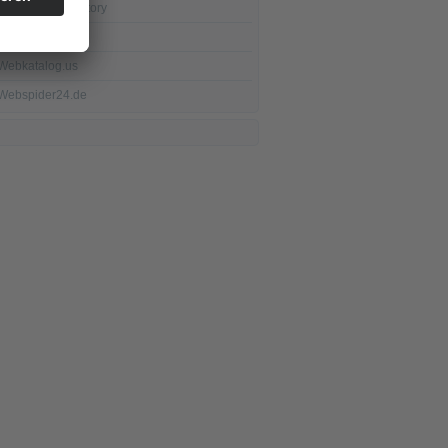
seekXL.de Directory
Swoogle.org
Webkatalog.us
Webspider24.de