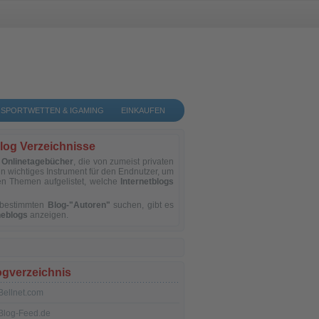
SPORTWETTEN & IGAMING
EINKAUFEN
log Verzeichnisse
d
Onlinetagebücher
, die von zumeist privaten
in wichtiges Instrument für den Endnutzer, um
n Themen aufgelistet, welche
Internetblogs
h bestimmten
Blog-"Autoren"
suchen, gibt es
neblogs
anzeigen.
ogverzeichnis
Bellnet.com
Blog-Feed.de