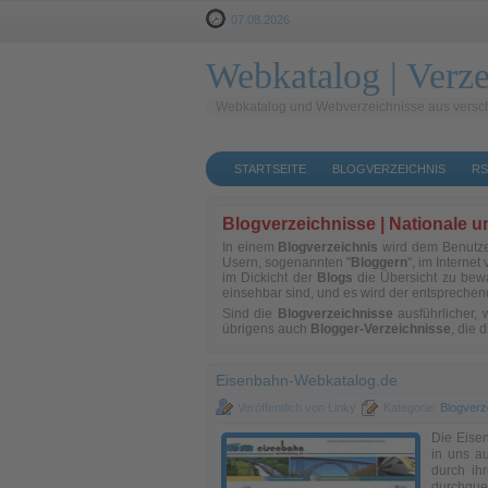
07.08.2026
Webkatalog | Verze
Webkatalog und Webverzeichnisse aus versc
STARTSEITE
BLOGVERZEICHNIS
RS
Blogverzeichnisse | Nationale 
In einem
Blogverzeichnis
wird dem Benutzer
Usern, sogenannten "
Bloggern
", im Internet
im Dickicht der
Blogs
die Übersicht zu bew
einsehbar sind, und es wird der entsprechen
Sind die
Blogverzeichnisse
ausführlicher,
übrigens auch
Blogger-Verzeichnisse
, die 
Eisenbahn-Webkatalog.de
Veröffentlich von Linky
Kategorie:
Blogverz
Die Eisen
in uns a
durch ih
durchquer