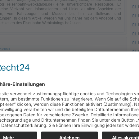
og (eisenbahn-webkatalog.de) eine unverzichtbare Ressource. Er
eine Vielzahl von Informationen und Links zu allen Aspekten der
hn, von Fahrzeugen und Museen bis hin zu Software und
ltungen. In diesem Artikel werden wir uns näher mit dem Angebot und
ichkeiten des Eisenbahn Webkatalogs befassen.
eichnis
t dich, dass vergleichsweise wenige Besucher auf deinem Blog
auen, obwohl du dir so viel Mühe mit deinen Posts gibst? Du möchtest
en Inhalten eine größere Reichweite entwickeln oder vielleicht sogar
s Schalten von Werbung lukrative Nebeneinkünfte erwerben? Dann
du unbedingt einen Eintrag bei Blogeintrag.de in Erwägung ziehen. Der
 in diesem kostenlosen Webkatalog ist für dich eine absolute
rung, denn die einzelnen Blogs werden übersichtlich und nach Themen
für potentielle Leser dargestellt. Lerne die neusten und beliebtesten Blogs
d lasse dich von anderen Bloggern und ihren Werken inspirieren.
eichnis
.biz ist eine tolle Möglichkeit für Seitenbetreiber und Unternehmen,
u vermarkten und selbst Blogs für Werbezwecke zu suchen und