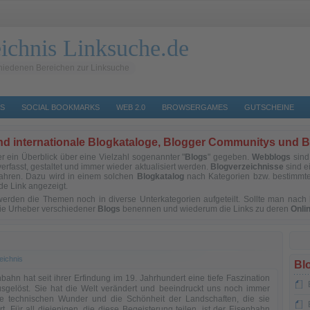
ichnis Linksuche.de
hiedenen Bereichen zur Linksuche
S
SOCIAL BOOKMARKS
WEB 2.0
BROWSERGAMES
GUTSCHEINE
und internationale Blogkataloge, Blogger Communitys und B
 ein Überblick über eine Vielzahl sogenannter "
Blogs
" gegeben.
Webblogs
sin
 verfasst, gestaltet und immer wieder aktualisiert werden.
Blogverzeichnisse
sind e
ahren. Dazu wird in einem solchen
Blogkatalog
nach Kategorien bzw. bestimmte
de Link angezeigt.
 werden die Themen noch in diverse Unterkategorien aufgeteilt. Sollte man nac
die Urheber verschiedener
Blogs
benennen und wiederum die Links zu deren
Onli
eichnis
Bl
bahn hat seit ihrer Erfindung im 19. Jahrhundert eine tiefe Faszination
usgelöst. Sie hat die Welt verändert und beeindruckt uns noch immer
re technischen Wunder und die Schönheit der Landschaften, die sie
t. Für all diejenigen, die diese Begeisterung teilen, ist der Eisenbahn