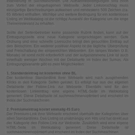
Indexierung in Suchmaschinen. Die Aufnahmebedingungen sind hoch
zum Vorteil der eingetragenen Webseite. Jeder Linkvorschlag muss
einzigartige Beschreibungen aufweisen und mindestens 500 Zeichen (ca.
65 Wörter) enthalten. Wichtige und weitere Bedingung für ein kostenloses
Listing im Webkatalog ist die richtige Auswahl der Kategorie um die enge
Themenrelevanz zu erhalten.
Sollte der Seitenbetreiber keine passende Rubrik finden, kann auf der
Eintragungsseite eine neue Kategorie vorgeschlagen werden. Gute
Ordnung und eine schnelle Livesuche bringt den gesuchten Eintrag auf
den Bildschirm. Ein weiterer positiver Aspekt ist die tägliche Überprüfung
und Freischaltung der eingereichten Webseiten. Ein langes Warten (z.B.
Monate) ist somit nicht erforderlich und der aufgenommene Link ist auch
innerhalb weniger Wochen mit der Detailseite im Index der Sumas. Als
Eintragungsvariante gibt es zwei Möglichkeiten:
1. Standardeintrag ist kostenlos ohne BL
Der kostenlose Standardlink ihrer Webseite wird nach ausgehenden
Klicks in den Kategorie Seiten gelistet. Es erfolgt nur aus der eigenen
Detailseite der Follow-Link zur Webseite. Ebenfalls wird für den
kostenlosen Linkeintrag eine eigene HTML-Seite im Webkatalog
generiert. Diese Detailseite ist suchmaschinenoptimiert und erscheint im
Index der Suchmaschinen.
2. Premiumeintrag kostet einmalig 45 Euro
Der Premium-Link ihrer Webseite erscheint oberhalb der Kategorien über
allen Standardlinks. Das Listing ist unabhängig von Hits und hat direkt aus
der Kategorie den Follow-Link zur Webseite. Zusätzlich wird eine eigene
HTML-Seite im Webkatalog generiert. Diese Detailseite ist
suchmaschinenoptimiert und erscheint im Index der Suchmaschinen.