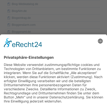
Blog-Webkatalog.de
BlogAlm.de
Blogeintrag.de
Bloggeralarm.com
Bloggeramt.de
Bloggerei.de
Bloggerfeeds.de
Bloglinks.biz
Blogscene.de
Blogswap.de
Blogverzeichnis.eu
DMOZ.org
Eisenbahn-Webkatalog.de
Flix.de
Promada.de