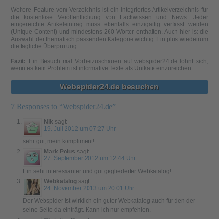
Weitere Feature vom Verzeichnis ist ein integriertes Artikelverzeichnis für
die kostenlose Veröffentlichung von Fachwissen und News. Jeder
eingereichte Artikeleintrag muss ebenfalls einzigartig verfasst werden
(Unique Content) und mindestens 260 Wörter enthalten. Auch hier ist die
Auswahl der thematisch passenden Kategorie wichtig. Ein plus wiederrum
die tägliche Überprüfung.
Fazit:
Ein Besuch mal Vorbeizuschauen auf webspider24.de lohnt sich,
wenn es kein Problem ist informative Texte als Unikate einzureichen.
Webspider24.de besuchen
7 Responses to “Webspider24.de”
Nik
sagt:
19. Juli 2012 um 07:27 Uhr
sehr gut, mein kompliment!
Mark Polus
sagt:
27. September 2012 um 12:44 Uhr
Ein sehr interessanter und gut gegliederter Webkatalog!
Webkatalog
sagt:
24. November 2013 um 20:01 Uhr
Der Webspider ist wirklich ein guter Webkatalog auch für den der
seine Seite da einträgt. Kann ich nur empfehlen.