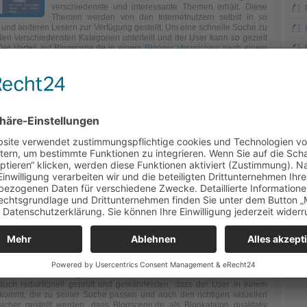
verschiedenste und interessante Themen erhält. Diese
Themen werden von den Internetnutzern selbst in so
und anderen Lesern zur Verfügung gestellt. Um eine schnelle Suche zu
en verschiedensten Kategorien unterteilt und der User kann so gezielt
er Vorteil auf Blogscene.de in einem
Blogger Verzeichnis
nach einem
ern, ist auf jeden Fall die Zeitersparnis. Da der User hierbei sofort
en Blogverzeichnissen erhält und somit nach einem Klick auf den Link,
mte und relevante Blogeinträge zu lesen bekommt. Diese werden auch
uellsten Einträge in den jeweiligem Blogverzeichnis stehen an oberster
zeichnis
zu etwas ganz besonderem? Dieser Blogkatalog und seine
n zum Beispiel mit einem perfekten Bewertungskriterium, das von
prägt ist. Dabei wird die Qualität der Einträge in dem jeweiligen
t und somit demokratisch auf Grund der Mehrheit der Leser entschieden,
am besten ist. Des Weiteren kann der User seine Suche abstimmen auf
verzeichnissen, nach Bewertungen anderer User oder auch nach Anzahl
elgerichtete und schnelle Suche nach bestimmten Themen, die für einen
n auch selber in diesem Blogkatalog eigene Blogs einstellen und für
en Dingen für Unternehmen, die ihre Firma präsentieren wollen ist ein
e hervorragende Werbemöglichkeit. Was gibt es besseres als Mund zu
gebene Bewertungen, die wiederum andere User aufmerksam machen.
n werden und sich ein Blog wie ein Lauffeuer verbreiten und somit neue
 Also eine perfekte Möglichkeit sein Unternehmen und seine Produkte
atz der Firma zu steigern.
uch redaktionell geprüft und gewährleisten, dass der User in einem
ekommt, die zu seiner Suche passen und auch den richtigen aktuellen
cher gestellt werden, dass Blogscene.de als Blogkatalog qualitativ