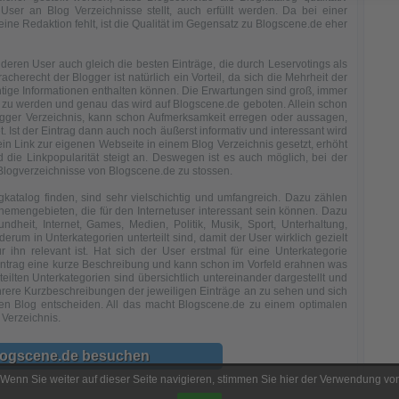
User an Blog Verzeichnisse stellt, auch erfüllt werden. Da bei einer
ne Redaktion fehlt, ist die Qualität im Gegensatz zu Blogscene.de eher
ren User auch gleich die besten Einträge, die durch Leservotings als
herecht der Blogger ist natürlich ein Vorteil, da sich die Mehrheit der
chtige Informationen enthalten können. Die Erwartungen sind groß, immer
zu werden und genau das wird auf Blogscene.de geboten. Allein schon
ogger Verzeichnis, kann schon Aufmerksamkeit erregen oder aussagen,
t. Ist der Eintrag dann auch noch äußerst informativ und interessant wird
 ein Link zur eigenen Webseite in einem Blog Verzeichnis gesetzt, erhöht
d die Linkpopularität steigt an. Deswegen ist es auch möglich, bei der
logverzeichnisse von Blogscene.de zu stossen.
gkatalog finden, sind sehr vielschichtig und umfangreich. Dazu zählen
hemengebieten, die für den Internetuser interessant sein können. Dazu
heit, Internet, Games, Medien, Politik, Musik, Sport, Unterhaltung,
erum in Unterkategorien unterteilt sind, damit der User wirklich gezielt
ihn relevant ist. Hat sich der User erstmal für eine Unterkategorie
intrag eine kurze Beschreibung und kann schon im Vorfeld erahnen was
teilten Unterkategorien sind übersichtlich untereinander dargestellt und
ehrere Kurzbeschreibungen der jeweiligen Einträge an zu sehen und sich
n Blog entscheiden. All das macht Blogscene.de zu einem optimalen
Verzeichnis.
logscene.de besuchen
Wenn Sie weiter auf dieser Seite navigieren, stimmen Sie hier der Verwendung vo