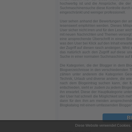
hochwertig ist und die Ansprüche, die der 
Suchmaschinensuche diese Kontrolle durch ei
eingeschränkt und weniger professionell.
User sehen anhand der Bewertungen der ande
lesenswert empfohlen werden. Dieses Mitsprac
User sicher nicht irren und für den Leser wi
mit neuen Nachrichten und Themen versorgt 
eine ansprechende Überschrift in einem Bl
was den User bei Klick auf den Inhalt erwarte
der Zugriff auf diesen rasch ansteigen. Wird
das natürlich auch den Zugriff auf diese un
Suche in einer normalen Suchmaschine auf B
Die Kategorien, die der Blogger in dem Blo
Blogverzeichnisse in den verschiedensten T
zählen unter anderem die Kategorien Gesund
Technik, Urlaub und diverse andere, die wied
nach dem Blogeintrag suchen kann, der für 
entschieden, sieht er zudem zu jedem Bloge
ihn erwartet. Diese der Hauptkategorie unter
der User hat schnell die Möglichkeit sich m
dann für den ihm am meisten ansprechende
Blogkatalog mit einem umfassenden Blogger 
B
Diese Website verwendet Cookies. 