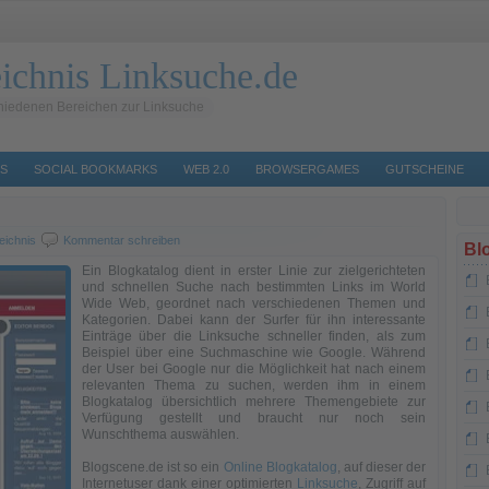
ichnis Linksuche.de
hiedenen Bereichen zur Linksuche
S
SOCIAL BOOKMARKS
WEB 2.0
BROWSERGAMES
GUTSCHEINE
eichnis
Kommentar schreiben
Bl
Ein Blogkatalog dient in erster Linie zur zielgerichteten
und schnellen Suche nach bestimmten Links im World
Wide Web, geordnet nach verschiedenen Themen und
Kategorien. Dabei kann der Surfer für ihn interessante
Einträge über die Linksuche schneller finden, als zum
Beispiel über eine Suchmaschine wie Google. Während
der User bei Google nur die Möglichkeit hat nach einem
relevanten Thema zu suchen, werden ihm in einem
Blogkatalog übersichtlich mehrere Themengebiete zur
Verfügung gestellt und braucht nur noch sein
Wunschthema auswählen.
Blogscene.de ist so ein
Online Blogkatalog
, auf dieser der
Internetuser dank einer optimierten
Linksuche
, Zugriff auf