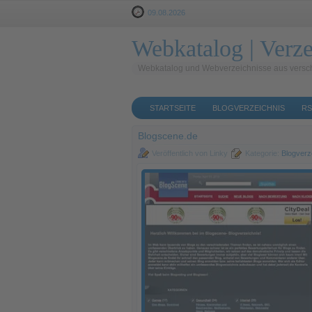
09.08.2026
Webkatalog | Verze
Webkatalog und Webverzeichnisse aus versc
STARTSEITE
BLOGVERZEICHNIS
RS
Blogscene.de
Veröffentlich von Linky
Kategorie:
Blogverz