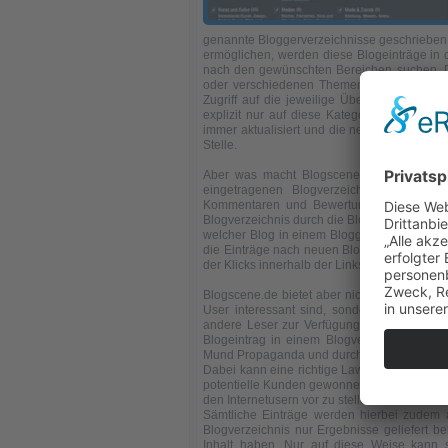
genannte Bloggerverzeichnisse geschrieben 
ermöglichen, werden diese Blogeinträge in d
nach den gewünschten Bereichen suchen. D
oder verschiedenen Themenbereichen zu stöb
Zugriff auf die jeweilige Überbegriffe in d
explizit nur auf diese Kategorie abgestim
immer aktualisiert und die neuesten und akt
Stelle.
Aber was macht Blogscene.de als
Blogver
eingetragenen Blogverzeichnisse punkte
Kommentaren und Bewertungen der Leser ge
Blogverzeichnis durch die Blogleser bewerte
welcher Blog in einem Blogger Verzeichnis 
die Einträge nach neuen Blogs in den Blog
der Klicks innerhalb der Linksuche.
Blogscene.de bietet aber nicht nur eine zi
User interessant sind, sondern dieser kan
andere Leser zur Verfügung stellen. Vor all
Blogeintrag in einem Blogverzeichnis ein
Mund Propaganda und durch den User abge
Dabei kann eine richtige Lawine los getrete
potentielle Kunden gewonnen werden können.
den Internetusern vor zu stellen und den Ums
Sämtliche Einträge werden hierbei zudem a
Blogverzeichnis nur Ergebnisse geliefert b
Inhalt haben. Nur auf diese Weise kann si