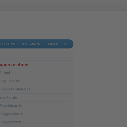
SPORTWETTEN & IGAMING
EINKAUFEN
ogverzeichnis
Bellnet.com
Blog-Feed.de
Blog-Webkatalog.de
BlogAlm.de
Blogeintrag.de
Bloggeralarm.com
Bloggeramt.de