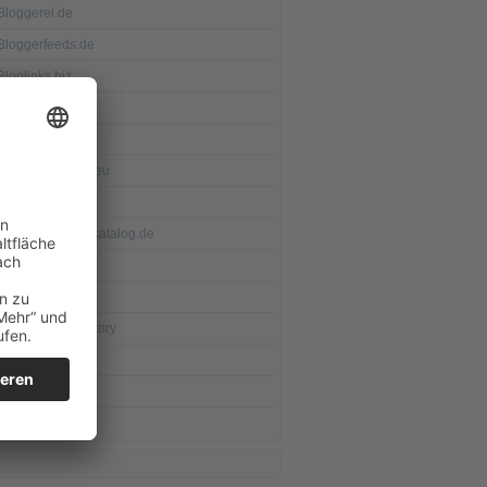
Bloggerei.de
Bloggerfeeds.de
Bloglinks.biz
Blogscene.de
Blogswap.de
Blogverzeichnis.eu
DMOZ.org
Eisenbahn-Webkatalog.de
Flix.de
Promada.de
seekXL.de Directory
Swoogle.org
Webkatalog.us
Webspider24.de