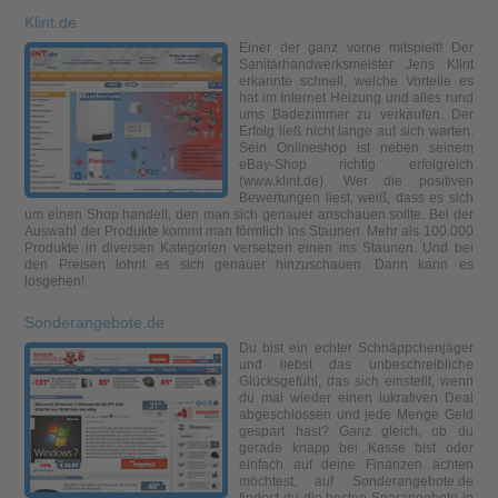
Klint.de
Einer der ganz vorne mitspielt! Der
Sanitärhandwerksmeister Jens Klint
erkannte schnell, welche Vorteile es
hat im Internet Heizung und alles rund
ums Badezimmer zu verkaufen. Der
Erfolg ließ nicht lange auf sich warten.
Sein Onlineshop ist neben seinem
eBay-Shop richtig erfolgreich
(www.klint.de). Wer die positiven
Bewertungen liest, weiß, dass es sich
um einen Shop handelt, den man sich genauer anschauen sollte. Bei der
Auswahl der Produkte kommt man förmlich ins Staunen. Mehr als 100.000
Produkte in diversen Kategorien versetzen einen ins Staunen. Und bei
den Preisen lohnt es sich genauer hinzuschauen. Dann kann es
losgehen!
Sonderangebote.de
Du bist ein echter Schnäppchenjäger
und liebst das unbeschreibliche
Glücksgefühl, das sich einstellt, wenn
du mal wieder einen lukrativen Deal
abgeschlossen und jede Menge Geld
gespart hast? Ganz gleich, ob du
gerade knapp bei Kasse bist oder
einfach auf deine Finanzen achten
möchtest, auf Sonderangebote.de