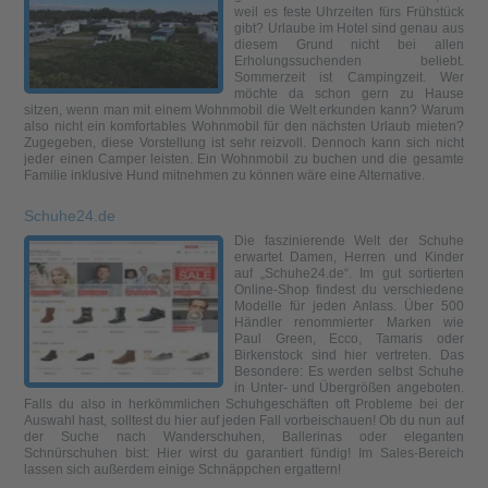
weil es feste Uhrzeiten fürs Frühstück
gibt? Urlaube im Hotel sind genau aus
diesem Grund nicht bei allen
Erholungssuchenden beliebt.
Sommerzeit ist Campingzeit. Wer
möchte da schon gern zu Hause
sitzen, wenn man mit einem Wohnmobil die Welt erkunden kann? Warum
also nicht ein komfortables Wohnmobil für den nächsten Urlaub mieten?
Zugegeben, diese Vorstellung ist sehr reizvoll. Dennoch kann sich nicht
jeder einen Camper leisten. Ein Wohnmobil zu buchen und die gesamte
Familie inklusive Hund mitnehmen zu können wäre eine Alternative.
Schuhe24.de
Die faszinierende Welt der Schuhe
erwartet Damen, Herren und Kinder
auf „Schuhe24.de“. Im gut sortierten
Online-Shop findest du verschiedene
Modelle für jeden Anlass. Über 500
Händler renommierter Marken wie
Paul Green, Ecco, Tamaris oder
Birkenstock sind hier vertreten. Das
Besondere: Es werden selbst Schuhe
in Unter- und Übergrößen angeboten.
Falls du also in herkömmlichen Schuhgeschäften oft Probleme bei der
Auswahl hast, solltest du hier auf jeden Fall vorbeischauen! Ob du nun auf
der Suche nach Wanderschuhen, Ballerinas oder eleganten
Schnürschuhen bist: Hier wirst du garantiert fündig! Im Sales-Bereich
lassen sich außerdem einige Schnäppchen ergattern!