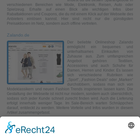
findest du die besten Sparangebote in
verschiedenen Bereichen wie Mode, Elektronik, Reisen, Auto oder
Spielzeug. Erhalte auf einen Blick alle wichtigen Infos über
Rabattaktionen und Coupons, die du mit einem Klick auf der Webseite des
Anbieters einlösen kannst. Hier sind nicht nur die günstigsten
Preisaktionen im Netz, sondern auch offline vertreten.
Zalando.de
Der beliebte Onlineshop Zalando
ermöglicht ein bequemes und
unterhaltsames Einkaufen von
Zuhause aus. Zum umfangreichen
Angebot gehören Textilien,
Accessoires und auch Schuhe für
Damen, Herren und Kinder. Es lassen
sich verschiedene Rubriken wie
„Sport“, „Fashion Deals“ oder „Marken“
durchstöbern, sodass man sich von
Modeklassikern und neuen Fashion Trends inspirieren lassen kann. Die
Gestaltung der Webseite ist nicht nur modern, sondern auch übersichtlich,
sodass sich jeder Kunde schnell zurecht finden wird. Auch die Lieferung
erfolgt innerhalb weniger Tage. Im Sale-Bereich warten Schnäppchen
darauf, entdeckt zu werden. Weitere Vorteile und Infos wurden in diesem
Artikel zusammengefasst.
Seite 1 von 2
1
2
>