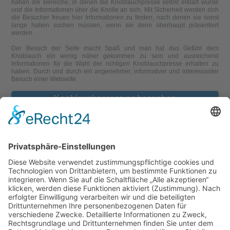
haben die Bereiche, in denen die Knoblauchpresse selbst erklärt wurde
und die Informationen über die Knolle an sich. Mit Sicherheit werden sich
die Besucher freuen hier Informationen zu finden, nach denen sie sonst
lange haben suchen müssen, wenn sie denn überhaupt präsentiert
werden.
Der Besuch der Seite macht Spaß und man hat das Gefühl dem
Knoblauch ein wenig näher gekommen zu sein und ausreichend
Informationen für die Wahl der richtigen Knoblauchpresse erhalten zu
haben. Durch und durch ein angenehmer, informativer und interessanter
Besuch einer Webseite.
Knoblauchpresse.cc besuchen
Comments are closed.
Einkaufen
Amazon.de
eBay.de
Klint.de
Knoblauchpresse.cc
Ladenzeile.de