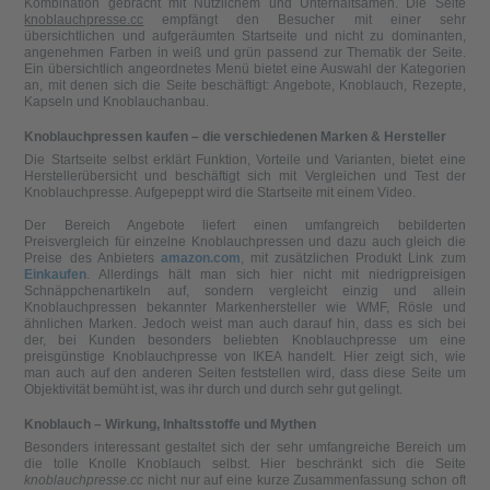
Kombination gebracht mit Nützlichem und Unterhaltsamen. Die Seite
knoblauchpresse.cc
empfängt den Besucher mit einer sehr
übersichtlichen und aufgeräumten Startseite und nicht zu dominanten,
angenehmen Farben in weiß und grün passend zur Thematik der Seite.
Ein übersichtlich angeordnetes Menü bietet eine Auswahl der Kategorien
an, mit denen sich die Seite beschäftigt: Angebote, Knoblauch, Rezepte,
Kapseln und Knoblauchanbau.
Knoblauchpressen kaufen – die verschiedenen Marken & Hersteller
Die Startseite selbst erklärt Funktion, Vorteile und Varianten, bietet eine
Herstellerübersicht und beschäftigt sich mit Vergleichen und Test der
Knoblauchpresse. Aufgepeppt wird die Startseite mit einem Video.
Der Bereich Angebote liefert einen umfangreich bebilderten
Preisvergleich für einzelne Knoblauchpressen und dazu auch gleich die
Preise des Anbieters
amazon.com
, mit zusätzlichen Produkt Link zum
Einkaufen
. Allerdings hält man sich hier nicht mit niedrigpreisigen
Schnäppchenartikeln auf, sondern vergleicht einzig und allein
Knoblauchpressen bekannter Markenhersteller wie WMF, Rösle und
ähnlichen Marken. Jedoch weist man auch darauf hin, dass es sich bei
der, bei Kunden besonders beliebten Knoblauchpresse um eine
preisgünstige Knoblauchpresse von IKEA handelt. Hier zeigt sich, wie
man auch auf den anderen Seiten feststellen wird, dass diese Seite um
Objektivität bemüht ist, was ihr durch und durch sehr gut gelingt.
Knoblauch – Wirkung, Inhaltsstoffe und Mythen
Besonders interessant gestaltet sich der sehr umfangreiche Bereich um
die tolle Knolle Knoblauch selbst. Hier beschränkt sich die Seite
knoblauchpresse.cc
nicht nur auf eine kurze Zusammenfassung schon oft