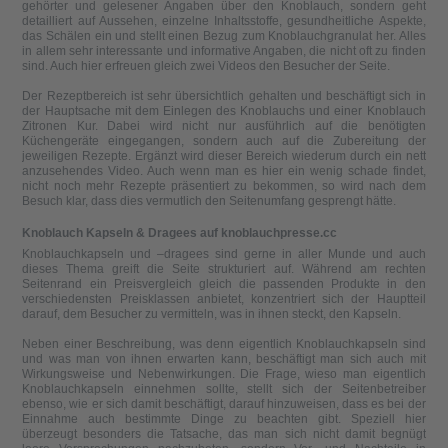
gehörter und gelesener Angaben über den Knoblauch, sondern geht
detailliert auf Aussehen, einzelne Inhaltsstoffe, gesundheitliche Aspekte,
das Schälen ein und stellt einen Bezug zum Knoblauchgranulat her. Alles
in allem sehr interessante und informative Angaben, die nicht oft zu finden
sind. Auch hier erfreuen gleich zwei Videos den Besucher der Seite.
Der Rezeptbereich ist sehr übersichtlich gehalten und beschäftigt sich in
der Hauptsache mit dem Einlegen des Knoblauchs und einer Knoblauch
Zitronen Kur. Dabei wird nicht nur ausführlich auf die benötigten
Küchengeräte eingegangen, sondern auch auf die Zubereitung der
jeweiligen Rezepte. Ergänzt wird dieser Bereich wiederum durch ein nett
anzusehendes Video. Auch wenn man es hier ein wenig schade findet,
nicht noch mehr Rezepte präsentiert zu bekommen, so wird nach dem
Besuch klar, dass dies vermutlich den Seitenumfang gesprengt hätte.
Knoblauch Kapseln & Dragees auf knoblauchpresse.cc
Knoblauchkapseln und –dragees sind gerne in aller Munde und auch
dieses Thema greift die Seite strukturiert auf. Während am rechten
Seitenrand ein Preisvergleich gleich die passenden Produkte in den
verschiedensten Preisklassen anbietet, konzentriert sich der Hauptteil
darauf, dem Besucher zu vermitteln, was in ihnen steckt, den Kapseln.
Neben einer Beschreibung, was denn eigentlich Knoblauchkapseln sind
und was man von ihnen erwarten kann, beschäftigt man sich auch mit
Wirkungsweise und Nebenwirkungen. Die Frage, wieso man eigentlich
Knoblauchkapseln einnehmen sollte, stellt sich der Seitenbetreiber
ebenso, wie er sich damit beschäftigt, darauf hinzuweisen, dass es bei der
Einnahme auch bestimmte Dinge zu beachten gibt. Speziell hier
überzeugt besonders die Tatsache, das man sich nicht damit begnügt