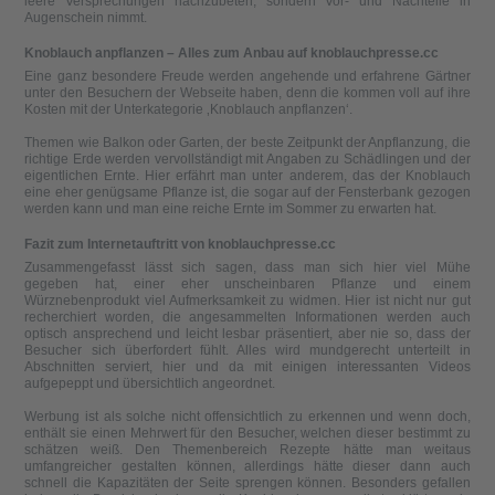
leere Versprechungen nachzubeten, sondern Vor- und Nachteile in
Augenschein nimmt.
Knoblauch anpflanzen – Alles zum Anbau auf knoblauchpresse.cc
Eine ganz besondere Freude werden angehende und erfahrene Gärtner
unter den Besuchern der Webseite haben, denn die kommen voll auf ihre
Kosten mit der Unterkategorie ‚Knoblauch anpflanzen‘.
Themen wie Balkon oder Garten, der beste Zeitpunkt der Anpflanzung, die
richtige Erde werden vervollständigt mit Angaben zu Schädlingen und der
eigentlichen Ernte. Hier erfährt man unter anderem, das der Knoblauch
eine eher genügsame Pflanze ist, die sogar auf der Fensterbank gezogen
werden kann und man eine reiche Ernte im Sommer zu erwarten hat.
Fazit zum Internetauftritt von knoblauchpresse.cc
Zusammengefasst lässt sich sagen, dass man sich hier viel Mühe
gegeben hat, einer eher unscheinbaren Pflanze und einem
Würznebenprodukt viel Aufmerksamkeit zu widmen. Hier ist nicht nur gut
recherchiert worden, die angesammelten Informationen werden auch
optisch ansprechend und leicht lesbar präsentiert, aber nie so, dass der
Besucher sich überfordert fühlt. Alles wird mundgerecht unterteilt in
Abschnitten serviert, hier und da mit einigen interessanten Videos
aufgepeppt und übersichtlich angeordnet.
Werbung ist als solche nicht offensichtlich zu erkennen und wenn doch,
enthält sie einen Mehrwert für den Besucher, welchen dieser bestimmt zu
schätzen weiß. Den Themenbereich Rezepte hätte man weitaus
umfangreicher gestalten können, allerdings hätte dieser dann auch
schnell die Kapazitäten der Seite sprengen können. Besonders gefallen