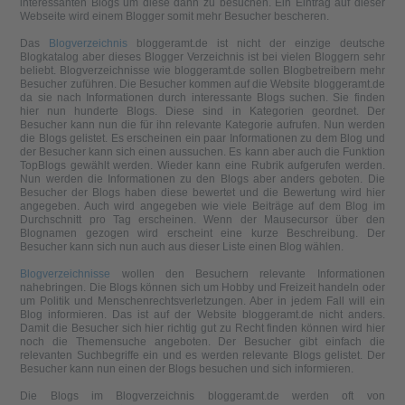
interessanten Blogs um diese dann zu besuchen. Ein Eintrag auf dieser
Webseite wird einem Blogger somit mehr Besucher bescheren.
Das
Blogverzeichnis
bloggeramt.de ist nicht der einzige deutsche
Blogkatalog aber dieses Blogger Verzeichnis ist bei vielen Bloggern sehr
beliebt. Blogverzeichnisse wie bloggeramt.de sollen Blogbetreibern mehr
Besucher zuführen. Die Besucher kommen auf die Website bloggeramt.de
da sie nach Informationen durch interessante Blogs suchen. Sie finden
hier nun hunderte Blogs. Diese sind in Kategorien geordnet. Der
Besucher kann nun die für ihn relevante Kategorie aufrufen. Nun werden
die Blogs gelistet. Es erscheinen ein paar Informationen zu dem Blog und
der Besucher kann sich einen aussuchen. Es kann aber auch die Funktion
TopBlogs gewählt werden. Wieder kann eine Rubrik aufgerufen werden.
Nun werden die Informationen zu den Blogs aber anders geboten. Die
Besucher der Blogs haben diese bewertet und die Bewertung wird hier
angegeben. Auch wird angegeben wie viele Beiträge auf dem Blog im
Durchschnitt pro Tag erscheinen. Wenn der Mausecursor über den
Blognamen gezogen wird erscheint eine kurze Beschreibung. Der
Besucher kann sich nun auch aus dieser Liste einen Blog wählen.
Blogverzeichnisse
wollen den Besuchern relevante Informationen
nahebringen. Die Blogs können sich um Hobby und Freizeit handeln oder
um Politik und Menschenrechtsverletzungen. Aber in jedem Fall will ein
Blog informieren. Das ist auf der Website bloggeramt.de nicht anders.
Damit die Besucher sich hier richtig gut zu Recht finden können wird hier
noch die Themensuche angeboten. Der Besucher gibt einfach die
relevanten Suchbegriffe ein und es werden relevante Blogs gelistet. Der
Besucher kann nun einen der Blogs besuchen und sich informieren.
Die Blogs im Blogverzeichnis bloggeramt.de werden oft von