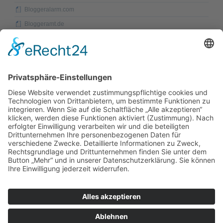
Bloggeralarm.com
Bloggeramt.de
Bloggerei.de
Bloggerfeeds.de
Bloglinks.biz
Blogscene.de
Blogswap.de
Blogverzeichnis.eu
DMOZ.org
Eisenbahn-Webkatalog.de
Flix.de
Promada.de
seekXL.de Directory
Swoogle.org
Webkatalog.us