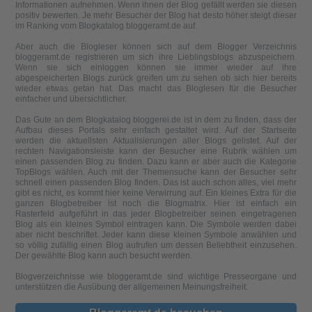
Informationen aufnehmen. Wenn ihnen der Blog gefällt werden sie diesen
positiv bewerten. Je mehr Besucher der Blog hat desto höher steigt dieser
im Ranking vom Blogkatalog bloggeramt.de auf.
Aber auch die Blogleser können sich auf dem Blogger Verzeichnis
bloggeramt.de registrieren um sich ihre Lieblingsblogs abzuspeichern.
Wenn sie sich einloggen können sie immer wieder auf ihre
abgespeicherten Blogs zurück greifen um zu sehen ob sich hier bereits
wieder etwas getan hat. Das macht das Bloglesen für die Besucher
einfacher und übersichtlicher.
Das Gute an dem Blogkatalog bloggerei.de ist in dem zu finden, dass der
Aufbau dieses Portals sehr einfach gestaltet wird. Auf der Startseite
werden die aktuellsten Aktualisierungen aller Blogs gelistet. Auf der
rechten Navigationsleiste kann der Besucher eine Rubrik wählen um
einen passenden Blog zu finden. Dazu kann er aber auch die Kategorie
TopBlogs wählen. Auch mit der Themensuche kann der Besucher sehr
schnell einen passenden Blog finden. Das ist auch schon alles, viel mehr
gibt es nicht, es kommt hier keine Verwirrung auf. Ein kleines Extra für die
ganzen Blogbetreiber ist noch die Blogmatrix. Hier ist einfach ein
Rasterfeld aufgeführt in das jeder Blogbetreiber seinen eingetragenen
Blog als ein kleines Symbol eintragen kann. Die Symbole werden dabei
aber nicht beschriftet. Jeder kann diese kleinen Symbole anwählen und
so völlig zufällig einen Blog aufrufen um dessen Beliebtheit einzusehen.
Der gewählte Blog kann auch besucht werden.
Blogverzeichnisse wie bloggeramt.de sind wichtige Presseorgane und
unterstützen die Ausübung der allgemeinen Meinungsfreiheit.