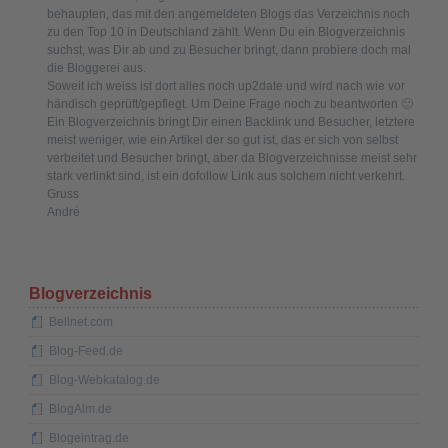
behaupten, das mit den angemeldeten Blogs das Verzeichnis noch
zu den Top 10 in Deutschland zählt. Wenn Du ein Blogverzeichnis
suchst, was Dir ab und zu Besucher bringt, dann probiere doch mal
die Bloggerei aus.
Soweit ich weiss ist dort alles noch up2date und wird nach wie vor
händisch geprüft/gepflegt. Um Deine Frage noch zu beantworten 🙂
Ein Blogverzeichnis bringt Dir einen Backlink und Besucher, letztere
meist weniger, wie ein Artikel der so gut ist, das er sich von selbst
verbeitet und Besucher bringt, aber da Blogverzeichnisse meist sehr
stark verlinkt sind, ist ein dofollow Link aus solchem nicht verkehrt.
Gruss
André
Blogverzeichnis
Bellnet.com
Blog-Feed.de
Blog-Webkatalog.de
BlogAlm.de
Blogeintrag.de