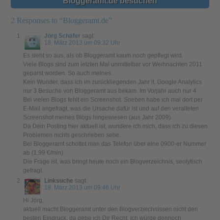
Bloggeramt.de besuchen
2 Responses to “Bloggeramt.de”
Jörg Schäfer
sagt:
18. März 2013 um 09:32 Uhr
Es sieht so aus, als ob Bloggeramt kaum noch gepflegt wird.
Viele Blogs sind zum letzten Mal unmittelbar vor Weihnachten 2011
geparst worden. So auch meines.
Kein Wunder, dass ich im zurückliegenden Jahr lt. Google Analytics
nur 3 Besuche von Bloggeramt aus bekam. Im Vorjahr auch nur 4.
Bei vielen Blogs fehlt ein Screenshot. Soeben habe ich mal dort per
E-Mail angefragt, was die Ursache dafür ist und auf den veralteten
Screenshot meines Blogs hingewiesen (aus Jahr 2009).
Da Dein Posting hier aktuell ist, wundere ich mich, dass ich zu diesen
Problemen nichts geschrieben sehe.
Bei Bloggeramt schottet man das Telefon über eine 0900-er Nummer
ab (1,99 €/min).
Die Frage ist, was bringt heute noch ein Blogverzeichnis, seolytisch
gefragt.
Linksuche
sagt:
18. März 2013 um 09:46 Uhr
Hi Jörg,
aktuell macht Bloggeramt unter den Blogverzeichnissen nicht den
besten Eindruck, da gebe ich Dir Recht. Ich würde dennoch