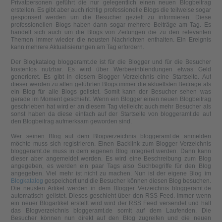
Privatpersonen geführt die nur gelegentlich einen neuen Blogbeitrag
erstellen. Es gibt aber auch richtig professionelle Blogs die teilweise sogar
gesponsert werden um die Besucher gezielt zu informieren. Diese
professionellen Blogs haben dann sogar mehrere Beiträge am Tag. Es
handelt sich auch um die Blogs von Zeitungen die zu den relevanten
Themen immer wieder die neusten Nachrichten enthalten. Ein Ereignis
kann mehrere Aktualisierungen am Tag erfordern.
Der Blogkatalog bloggeramt.de ist für die Blogger und für die Besucher
kostenlos nutzbar. Es wird über Werbeeinblendungen etwas Geld
generieret. Es gibt in diesem Blogger Verzeichnis eine Startseite. Auf
dieser werden zu allen geführten Blogs immer die aktuellsten Beiträge als
ein Blog für alle Blogs gelistet. Somit kann der Besucher sehen was
gerade im Moment geschieht. Wenn ein Blogger einen neuen Blogbeitrag
geschrieben hat wird er an diesem Tag vielleicht auch mehr Besucher als
sonst haben da diese einfach auf der Startseite von bloggeramt.de auf
den Blogbeitrag aufmerksam geworden sind.
Wer seinen Blog auf dem Blogverzeichnis bloggeramt.de anmelden
möchte muss sich registrieren. Einen Backlink zum Blogger Verzeichnis
bloggeramt.de muss in dem eigenen Blog integriert werden. Dann kann
dieser aber angemeldet werden. Es wird eine Beschreibung zum Blog
angegeben, es werden ein paar Tags also Suchbegriffe für den Blog
angegeben. Viel mehr ist nicht zu machen. Nun ist der eigene Blog im
Blogkatalog
gespeichert und die Besucher können diesen Blog besuchen.
Die neusten Artikel werden in dem Blogger Verzeichnis bloggeramt.de
automatisch gelistet. Dieses geschieht über den RSS Feed. Immer wenn
ein neuer Blogartikel erstellt wird wird der RSS Feed versendet und hält
das Blogverzeichnis bloggeramt.de somit auf dem Laufenden. Die
Besucher können nun direkt auf den Blog zugreifen und die neuen