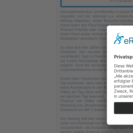
Informationsblöcken auf Websites in einem 
zugreifen und der Adressat u.a. entsprec
Weblog Statistiken, wobei Besucherstatist
macht dabei den Feed Reader etwas verträgli
Podcast Friendly oder Classic wird durch 
Smart Feed sowie andere Browser Einstellun
Bilddateien vereinfacht. FeedBurner kann a
So lässt sich hier zählen und Geldverdiene
Einbinden von neusten Amazon Produkte
verschieden Tags zu Description und Titel 
zur Lizenz hinzugefügt werden. Das Einfügen
möglich. Auch die Versendung von Newslet
zusammenfassend einmal täglich über Kommen
Emails über Feedreader werden von vielen b
Tag produziert, kann man sich somit einm
keine Kommentare in den Blogs, kommen vo
Artikel am Tag, dann wird lediglich eine E-
am gleichen Tag bekommt. Weiterhin gibt es
Channel von Twitter veröffentlicht werden
Mischung aus „Broadcasting“, also dem Send
Download von MP 3 Dateien.
Der Weblog hilft hier immer wieder mit de
Datei zum Download zur Verfügung steht. Nu
umzuwandeln, die Ausgabe erfolgt dabei u
werden gültige Podcast Outputs mit Enclos