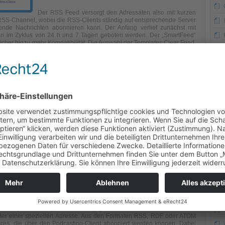
Der RSS Feed versorgt den Adressaten also mit kurzen
RSS-Channel, wobei die RSS-Clients ständig auf entsprechende Server
hende Nachrichten abonnieren kann. Der Anfang verlief zunächst mit
iken im Zyklus von 24 h und 7 Tagen geboten werden. Der „SmartFeed“
cher hinzu mehr Kompatibilität. Die Auswahl der Templates Clear Feed,
den Browser Friendly Burner vorgenommen, Smart Cast deaktiviert den
gen, dafür wird aber das Podcasting zu Musik-, Video-, Torrent oder
ber weitaus mehr als nur das Brennen und Verwalten des RSS Feed.
n, u.a durch Logs zu Google ad Sense oder Google Analytics sowie das
n oder dem Foto Service von Buzznet oder Flickr. Dazu können
verändert werden. Außerdem kann ein Passwortschutz und Bestimmungen
 eines der Dienste von Furl, Bloglines oder del.icio.us ist ebenfalls
tern im RSS-Channel ist beim FeedBurner möglich, so kann man sich
tare auf Blogs via Newsletter informieren.
evorzugt und bei einem sehr aktiven Weblog, der mehrere Beiträge pro
al am Tag quasi eine Zusammenfassung zuschicken lassen. Erscheinen
m Feed Reader auch keine Reaktionen, erscheinen ein oder mehrere
Mail geschickt. Dadurch wird verhindert, dass der Leser mehrere E-Mails
 eine Einbindung in Twitter, so dass hier ständig News in einem RSS
. Podcasting ist eine weitere Einbindung, Podcasting ist dabei eine
en von Musik und dem MP 3 Player iPod und bietet die Möglichkeit zum
n sog. Enclosure Tags auf dem neusten Stand zu sein, wenn eine neue
n wird jede beliebige RSS herausgegriffen um es in ein anderes Format
nter einer speziellen Adresse. Aus den Formaten RSS, RDF oder ATOM
ures, die über den Podcasting-Client abonniert werden können. Dabei