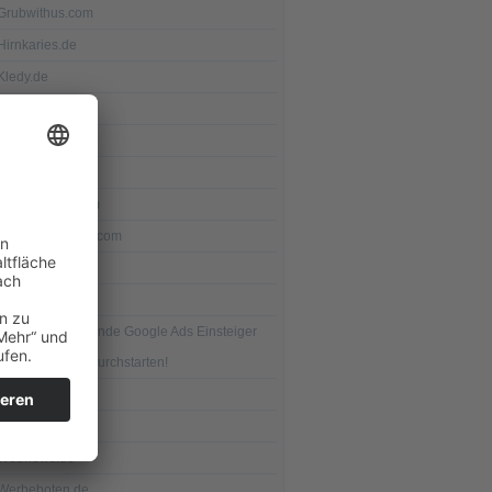
Grubwithus.com
Hirnkaries.de
Kledy.de
Loewen-Play.de
Olapic.com
Paper.li
Photobucket.com
Project.friendika.com
Seitwert.de
Songr.co.cc
Tipps für angehende Google Ads Einsteiger
und erfolgreich durchstarten!
Twitter.com
Twixxi.com
Webnews.de
Werbeboten.de