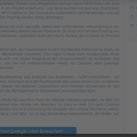
verlinkten Dateien heruntergeladen und auf einem MP3-Player wie dem
 in der Playlist erstellt wird. Log News werden mit dem sog. Podcasting
e MP3 Dateien in den Enclosures automatisch heruntergeladen und auf
e Playlists werden dabei übertragen.
dcast ein Link gepostet, wobei eine automatische Umwandlung in ein
m bekanntes Medienstream Format ist. So lässt sich mit dem Feeding ein
atisieren, außerdem lässt sich durch Posting der Content im Podcast
hlt es sich, die Anweisungen in den Checkpoints vorher gut zu lesen, da
n Menüverlauf verändern. Der Login Chanel kann Komponente eines
rk sein, ein Social Network ist die Zusammenkunft von Kontakten und
form, auf der mit entsprechenden Feeds im Channel über jeweilige
ert wird.
l Bookmarking, was bedeutet das Bookmarks – heißt Lesezeichen – als
den. Informiert also der Feedchannel über einen neuen Link, so können
etzen von teilbaren Lesezeichen und Favoriten ist ebenfalls für das
h die Wichtigkeit einer Internetseite hervorgehoben wird.
Modul für das RSS Feed die Website interaktiv gestalten, im Web 2.0
annel oder Inhalte von Websites, so dass im Web 2.0 auch Channel
ist das
Social Bookmarking
als Vorläufer der Linking Dienste zu sehen,
ing Liste führt. So ist das Backlinking wahrscheinlich die Mutter von
rner.Google.com besuchen