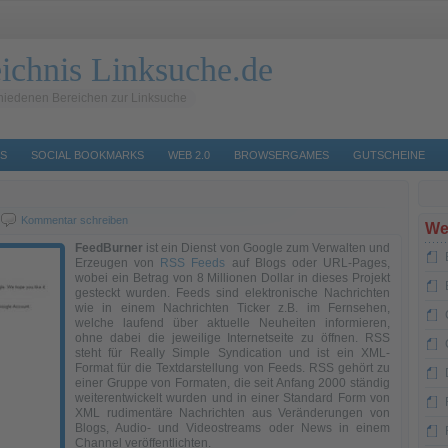
ichnis Linksuche.de
hiedenen Bereichen zur Linksuche
S
SOCIAL BOOKMARKS
WEB 2.0
BROWSERGAMES
GUTSCHEINE
Kommentar schreiben
We
FeedBurner
ist ein Dienst von Google zum Verwalten und
Erzeugen von
RSS Feeds
auf Blogs oder URL-Pages,
wobei ein Betrag von 8 Millionen Dollar in dieses Projekt
gesteckt wurden. Feeds sind elektronische Nachrichten
wie in einem Nachrichten Ticker z.B. im Fernsehen,
welche laufend über aktuelle Neuheiten informieren,
ohne dabei die jeweilige Internetseite zu öffnen. RSS
steht für Really Simple Syndication und ist ein XML-
Format für die Textdarstellung von Feeds. RSS gehört zu
einer Gruppe von Formaten, die seit Anfang 2000 ständig
weiterentwickelt wurden und in einer Standard Form von
XML rudimentäre Nachrichten aus Veränderungen von
Blogs, Audio- und Videostreams oder News in einem
Channel veröffentlichten.