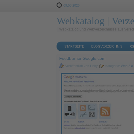
09.08.2026
Webkatalog | Verze
Webkatalog und Webverzeichnisse aus versc
STARTSEITE
BLOGVERZEICHNIS
RS
Feedburner.Google.com
Veröffentlich von Linky
Kategorie:
Web 2.0