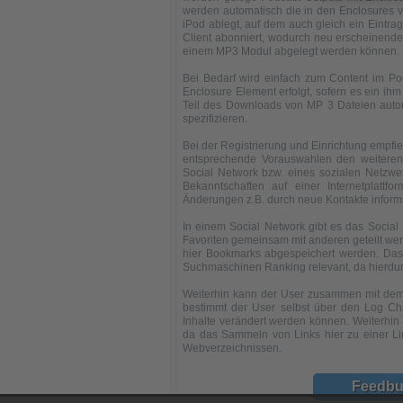
werden automatisch die in den Enclosures 
iPod ablegt, auf dem auch gleich ein Eintrag
Client abonniert, wodurch neu erscheinend
einem MP3 Modul abgelegt werden können. Di
Bei Bedarf wird einfach zum Content im Po
Enclosure Element erfolgt, sofern es ein ih
Teil des Downloads von MP 3 Dateien autom
spezifizieren.
Bei der Registrierung und Einrichtung empfie
entsprechende Vorauswahlen den weitere
Social Network bzw. eines sozialen Netzwe
Bekanntschaften auf einer Internetplatt
Änderungen z.B. durch neue Kontakte informi
In einem Social Network gibt es das Socia
Favoriten gemeinsam mit anderen geteilt wer
hier Bookmarks abgespeichert werden. Das S
Suchmaschinen Ranking relevant, da hierdurc
Weiterhin kann der User zusammen mit dem 
bestimmt der User selbst über den Log Ch
Inhalte verändert werden können. Weiterhin 
da das Sammeln von Links hier zu einer Link
Webverzeichnissen.
Feedbu