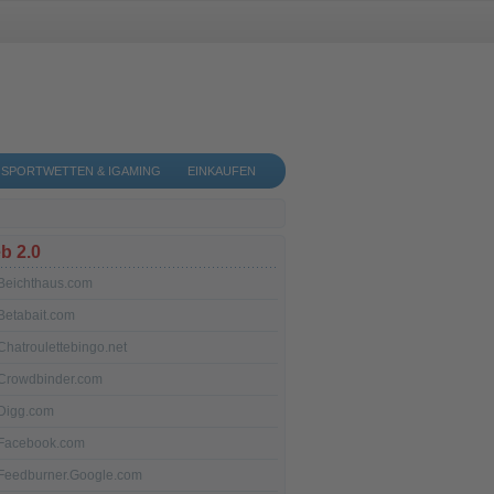
SPORTWETTEN & IGAMING
EINKAUFEN
b 2.0
Beichthaus.com
Betabait.com
Chatroulettebingo.net
Crowdbinder.com
Digg.com
Facebook.com
Feedburner.Google.com