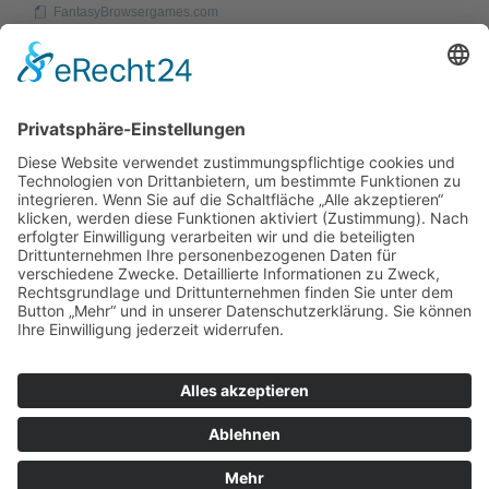
FantasyBrowsergames.com
Fussball-Manager.cc
Gratis-Browserspiele.de
Kinder-Spiele.info
Kostenlose-Games.de
Manager-Games.de
MittelalterBrowsergames.com
multiplayer-spiele.net
Multiplayerspiel.com
OnlyForGamers.com
RollenspielBrowsergames.com
spiele.seekXL.de
StrategieBrowsergames.com
Weltraumspiele.com
Wirtschaftsspiele.com
Diese Website verwendet Cookies. Wenn Sie weiter auf dieser Seite navigieren,
stimmen Sie hier der Verwendung von Cookies zu.
Datenschutzerklärung